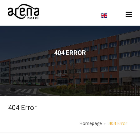
Čeština
404 ERROR
Deutsch
Pусский
404 Error
Homepage
404 Error